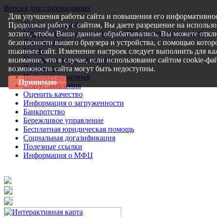
Версия для слабовидящих
Для улучшения работы сайта и повышения его информативнос
Запись на прием
Продолжая работу с сайтом, Вы даете разрешение на использо
Меры поддержки участникам СВО и членам их семей
хотите, чтобы Ваши данные обрабатывались, Вы можете откл
Пресс-центр
безопасности вашего браузера и устройства, с помощью которо
Услуги
покиньте сайт. Изменение настроек следует выполнить для ка
Услуги в электронном виде
внимание, что в случае, если использование сайтом cookie-ф
Документы
возможности сайта могут быть недоступны.
Интернет-приемная
Принимаю
Статус заявления
Оценить качество
Информация о загруженности
Банкротство
Бережливое управление
Бесплатная юридическая помощь
Социальная догазификация
Полезные ссылки
Информация о МФЦ