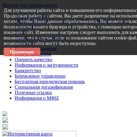
Версия для слабовидящих
Для улучшения работы сайта и повышения его информативнос
Запись на прием
Продолжая работу с сайтом, Вы даете разрешение на использо
Меры поддержки участникам СВО и членам их семей
хотите, чтобы Ваши данные обрабатывались, Вы можете отклю
Пресс-центр
безопасности вашего браузера и устройства, с помощью которог
Услуги
покиньте сайт. Изменение настроек следует выполнить для каж
Услуги в электронном виде
внимание, что в случае, если использование сайтом cookie-фа
Документы
возможности сайта могут быть недоступны.
Интернет-приемная
Принимаю
Статус заявления
Оценить качество
Информация о загруженности
Банкротство
Бережливое управление
Бесплатная юридическая помощь
Социальная догазификация
Полезные ссылки
Информация о МФЦ