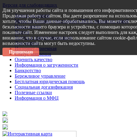
Версия для слабовидящих
Для улучшения работы сайта и повышения его информативност
Запись на прием
Продолжая работу с сайтом, Вы даете разрешение на использов
Меры поддержки участникам СВО и членам их семей
хотите, чтобы Ваши данные обрабатывались, Вы можете отключ
Пресс-центр
безопасности вашего браузера и устройства, с помощью которог
Услуги
покиньте сайт. Изменение настроек следует выполнить для каж
Услуги в электронном виде
внимание, что в случае, если использование сайтом cookie-фай
Документы
возможности сайта могут быть недоступны.
Интернет-приемная
Принимаю
Статус заявления
Оценить качество
Информация о загруженности
Банкротство
Бережливое управление
Бесплатная юридическая помощь
Социальная догазификация
Полезные ссылки
Информация о МФЦ