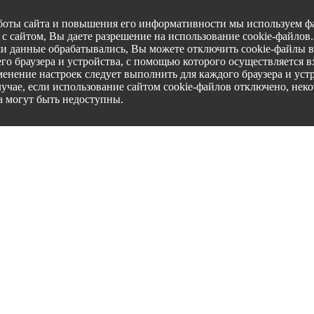
боты сайта и повышения его информативности мы используем фа
с сайтом, Вы даете разрешение на использование cookie-файлов
ши данные обрабатывались, Вы можете отключить cookie-файлы в
го браузера и устройства, с помощью которого осуществляется вх
менение настроек следует выполнить для каждого браузера и уст
лучае, если использование сайтом cookie-файлов отключено, нек
а могут быть недоступны.