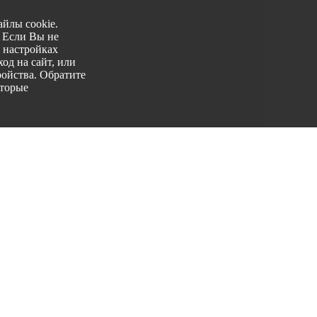
йлы cookie.
. Если Вы не
 настройках
од на сайт, или
ройства. Обратите
оторые