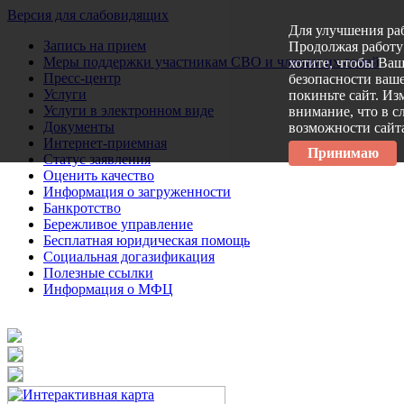
Версия для слабовидящих
Для улучшения ра
Запись на прием
Продолжая работу 
Меры поддержки участникам СВО и членам их семей
хотите, чтобы Ва
Пресс-центр
безопасности ваше
Услуги
покиньте сайт. Из
Услуги в электронном виде
внимание, что в с
Документы
возможности сайт
Интернет-приемная
Принимаю
Статус заявления
Оценить качество
Информация о загруженности
Банкротство
Бережливое управление
Бесплатная юридическая помощь
Социальная догазификация
Полезные ссылки
Информация о МФЦ