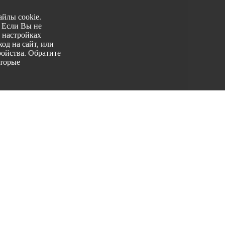
йлы cookie.
. Если Вы не
 настройках
од на сайт, или
ройства. Обратите
оторые