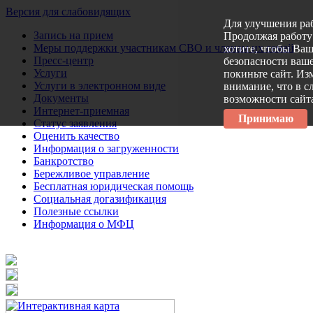
Версия для слабовидящих
Для улучшения ра
Запись на прием
Продолжая работу 
Меры поддержки участникам СВО и членам их семей
хотите, чтобы Ва
Пресс-центр
безопасности ваше
Услуги
покиньте сайт. Из
Услуги в электронном виде
внимание, что в с
Документы
возможности сайт
Интернет-приемная
Принимаю
Статус заявления
Оценить качество
Информация о загруженности
Банкротство
Бережливое управление
Бесплатная юридическая помощь
Социальная догазификация
Полезные ссылки
Информация о МФЦ