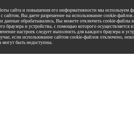
боты сайта и повышения его информативности мы используем фа
с сайтом, Вы даете разрешение на использование cookie-файлов
ши данные обрабатывались, Вы можете отключить cookie-файлы в
го браузера и устройства, с помощью которого осуществляется вх
менение настроек следует выполнить для каждого браузера и уст
лучае, если использование сайтом cookie-файлов отключено, нек
а могут быть недоступны.