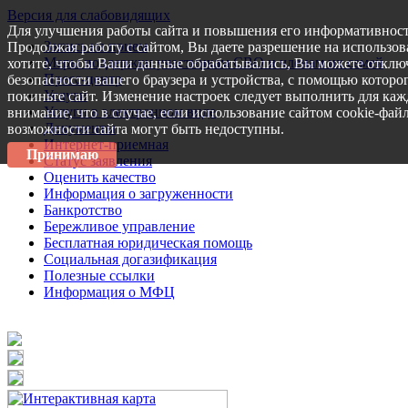
Версия для слабовидящих
Для улучшения работы сайта и повышения его информативност
Запись на прием
Продолжая работу с сайтом, Вы даете разрешение на использов
Меры поддержки участникам СВО и членам их семей
хотите, чтобы Ваши данные обрабатывались, Вы можете отключ
Пресс-центр
безопасности вашего браузера и устройства, с помощью которог
Услуги
покиньте сайт. Изменение настроек следует выполнить для каж
Услуги в электронном виде
внимание, что в случае, если использование сайтом cookie-фай
Документы
возможности сайта могут быть недоступны.
Интернет-приемная
Принимаю
Статус заявления
Оценить качество
Информация о загруженности
Банкротство
Бережливое управление
Бесплатная юридическая помощь
Социальная догазификация
Полезные ссылки
Информация о МФЦ