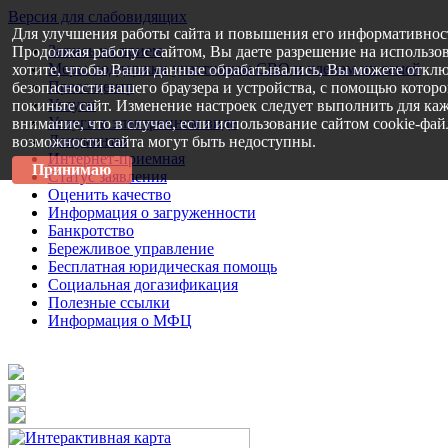
Версия для слабовидящих
Для улучшения работы сайта и повышения его информативнос
Запись на прием
Продолжая работу с сайтом, Вы даете разрешение на использо
Меры поддержки участникам СВО и членам их семей
хотите, чтобы Ваши данные обрабатывались, Вы можете отклю
Пресс-центр
безопасности вашего браузера и устройства, с помощью которог
Услуги
покиньте сайт. Изменение настроек следует выполнить для каж
Услуги в электронном виде
внимание, что в случае, если использование сайтом cookie-фа
Документы
возможности сайта могут быть недоступны.
Интернет-приемная
Принимаю
Статус заявления
Оценить качество
Информация о загруженности
Банкротство
Бережливое управление
Бесплатная юридическая помощь
Социальная догазификация
Полезные ссылки
Информация о МФЦ