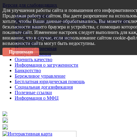
Версия для слабовидящих
Для улучшения работы сайта и повышения его информативност
Запись на прием
Продолжая работу с сайтом, Вы даете разрешение на использов
Меры поддержки участникам СВО и членам их семей
хотите, чтобы Ваши данные обрабатывались, Вы можете отключ
Пресс-центр
безопасности вашего браузера и устройства, с помощью которог
Услуги
покиньте сайт. Изменение настроек следует выполнить для каж
Услуги в электронном виде
внимание, что в случае, если использование сайтом cookie-фай
Документы
возможности сайта могут быть недоступны.
Интернет-приемная
Принимаю
Статус заявления
Оценить качество
Информация о загруженности
Банкротство
Бережливое управление
Бесплатная юридическая помощь
Социальная догазификация
Полезные ссылки
Информация о МФЦ