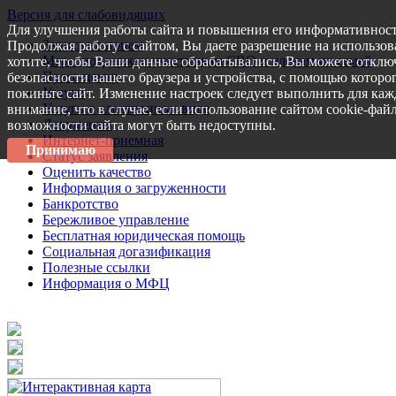
Версия для слабовидящих
Для улучшения работы сайта и повышения его информативност
Запись на прием
Продолжая работу с сайтом, Вы даете разрешение на использов
Меры поддержки участникам СВО и членам их семей
хотите, чтобы Ваши данные обрабатывались, Вы можете отключ
Пресс-центр
безопасности вашего браузера и устройства, с помощью которог
Услуги
покиньте сайт. Изменение настроек следует выполнить для каж
Услуги в электронном виде
внимание, что в случае, если использование сайтом cookie-фай
Документы
возможности сайта могут быть недоступны.
Интернет-приемная
Принимаю
Статус заявления
Оценить качество
Информация о загруженности
Банкротство
Бережливое управление
Бесплатная юридическая помощь
Социальная догазификация
Полезные ссылки
Информация о МФЦ