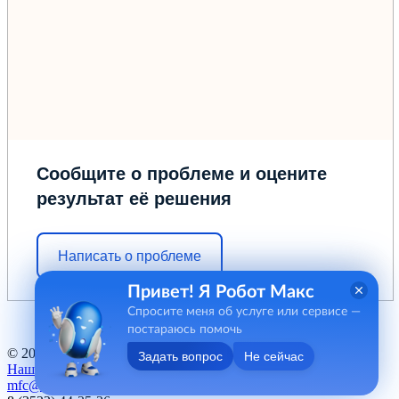
Сообщите о проблеме и оцените
результат её решения
Написать о проблеме
Привет! Я Робот Макс
Спросите меня об услуге или сервисе —
постараюсь помочь
© 2012 - 2026 ГБУ "МФЦ" Курганской области
Задать вопрос
Не сейчас
Наш баннер
mfc@kurganobl.ru